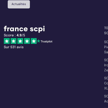
Actualités
T
SC
Score :
4.9
/5
SC
Sur 531 avis
Pi
S
SC
Ir
Z
SC
C
XL
SC
A