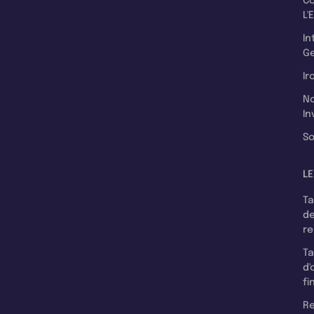
C
L'
In
Ge
Ir
N
In
So
LE
T
d
r
T
d'
fi
Re