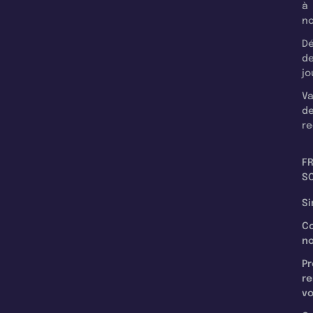
à
n
Dé
d
jo
Va
d
re
F
SC
Si
C
n
Pr
re
v