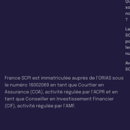
Qu
s
n
?
La
SC
p
le
nu
Av
SC
France SCPI est immatriculée auprès de l’ORIAS sous
le numéro 16002069 en tant que Courtier en
Assurance (COA), activité régulée par l’ACPR et en
tant que Conseiller en Investissement Financier
(CIF), activité régulée par l’AMF.