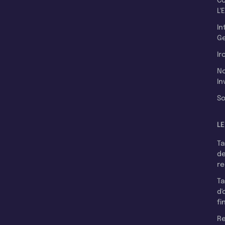
C
L'
In
Ge
Ir
N
In
So
LE
T
d
r
T
d'
fi
Re