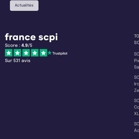
Actualités
T
SC
Score :
4.9
/5
SC
Sur 531 avis
Pi
S
SC
Ir
Z
SC
C
XL
SC
A