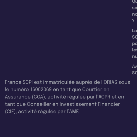
Qu
s
n
?
La
SC
p
le
nu
Av
SC
France SCPI est immatriculée auprès de l’ORIAS sous
le numéro 16002069 en tant que Courtier en
Assurance (COA), activité régulée par l’ACPR et en
tant que Conseiller en Investissement Financier
(CIF), activité régulée par l’AMF.