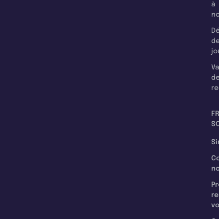
à
n
Dé
d
jo
Va
d
re
F
SC
Si
C
n
Pr
re
v