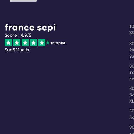
T
SC
Score :
4.9
/5
SC
Sur 531 avis
Pi
S
SC
Ir
Z
SC
C
XL
SC
A
SC
I