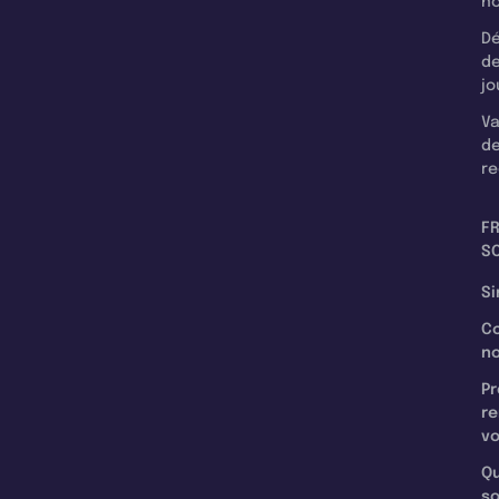
n
Dé
d
jo
Va
d
re
F
SC
Si
C
n
Pr
re
v
Qu
s