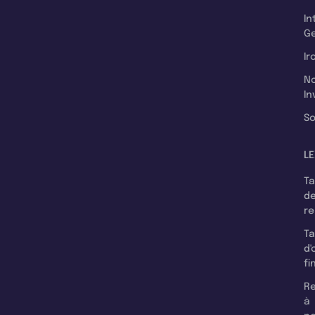
In
Ge
Ir
N
In
So
LE
T
d
r
T
d'
fi
Re
à