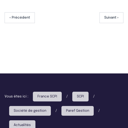
« Précédent
Suivant »
Vous êtes ici :
France SCPI
/
SCPI
/
Société de gestion
/
Paref Gestion
/
Actualités