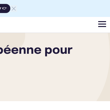
r 👉
menu
opéenne pour