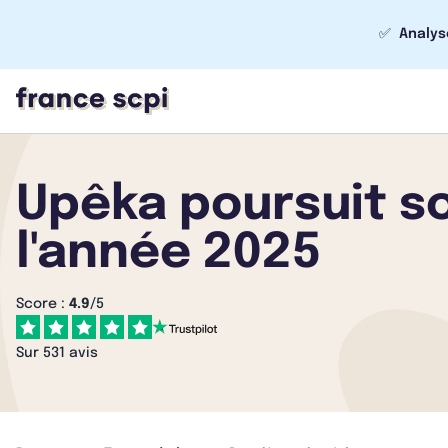
✅
Analys
Upêka poursuit s
l'année 2025
Score :
4.9
/5
Sur 531 avis