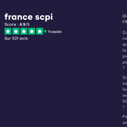
Q
F
Score :
4.9
/5
Qu
Sur 531 avis
c
q
la
pi
pa
?
Qu
so
le
a
SC
?
Po
a