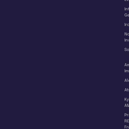
In
Ge
Ir
N
In
So
A
Im
Al
A
K
A
P
RE
F