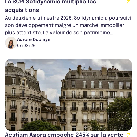
La SCPI Sofidynamic multiplie les
acquisitions
Au deuxième trimestre 2026, Sofidynamic a poursuivi
son développement malgré un marché immobilier
plus attentiste. La valeur de son patrimoine
progresse de 3,8% à périmètre constan...
Aurore Duclaye
07/08/26
Aestiam Agora empoche 245% sur la vente