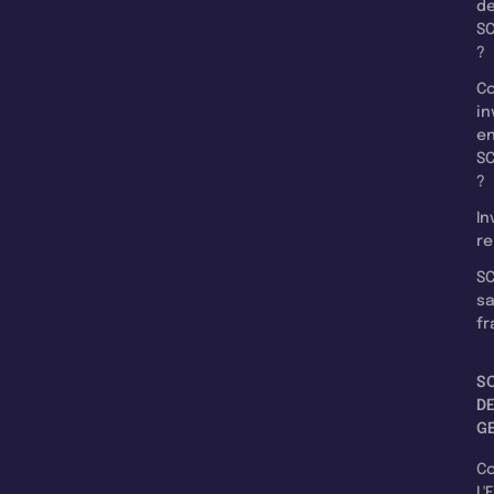
d
SC
?
C
in
e
SC
?
In
re
SC
s
fr
S
D
G
C
L'