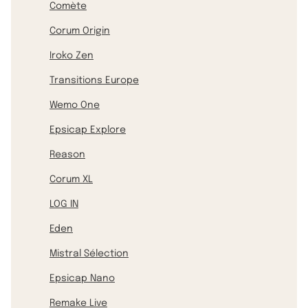
Comète
Corum Origin
Iroko Zen
Transitions Europe
Wemo One
Epsicap Explore
Reason
Corum XL
LOG IN
Eden
Mistral Sélection
Epsicap Nano
Remake Live