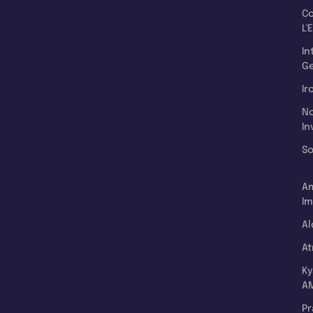
C
L'
In
Ge
Ir
N
In
So
A
Im
Al
A
K
A
P