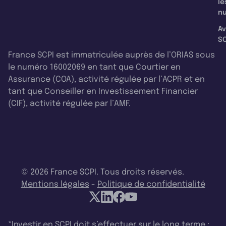
le
nu
Av
SC
France SCPI est immatriculée auprès de l’ORIAS sous
le numéro 16002069 en tant que Courtier en
Assurance (COA), activité régulée par l’ACPR et en
tant que Conseiller en Investissement Financier
(CIF), activité régulée par l’AMF.
© 2026 France SCPI. Tous droits réservés.
Mentions légales
-
Politique de confidentialité
*Investir en SCPI doit s’effectuer sur le long terme :