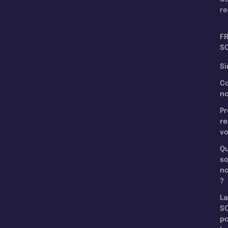
re
F
SC
Si
C
n
Pr
re
v
Qu
s
n
?
La
SC
p