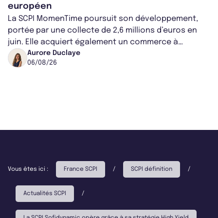
européen
La SCPI MomenTime poursuit son développement,
portée par une collecte de 2,6 millions d’euros en
juin. Elle acquiert également un commerce à
Worcester, place une plateforme logisti...
Aurore Duclaye
06/08/26
Vous êtes ici :
France SCPI
/
SCPI définition
/
Actualités SCPI
/
La SCPI Sofidynamic opère grâce à sa stratégie High Yield