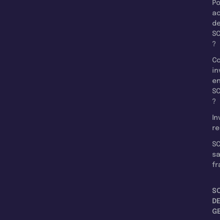
Po
a
d
SC
?
C
in
e
SC
?
In
re
SC
s
fr
S
D
G