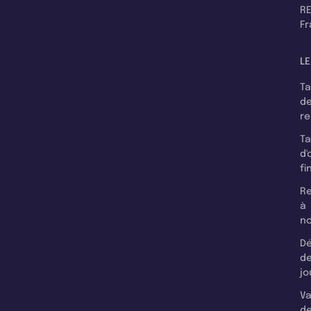
RE
F
LE
T
d
r
T
d'
fi
Re
à
n
Dé
d
jo
Va
d