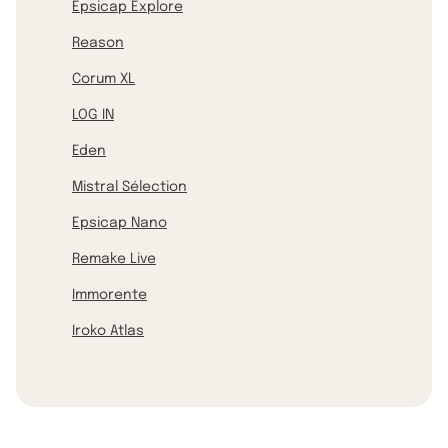
Epsicap Explore
Reason
Corum XL
LOG IN
Eden
Mistral Sélection
Epsicap Nano
Remake Live
Immorente
Iroko Atlas