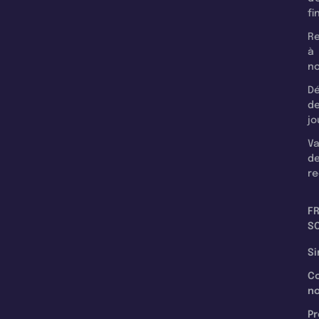
fi
Re
à
n
Dé
d
jo
Va
d
re
F
SC
Si
C
n
Pr