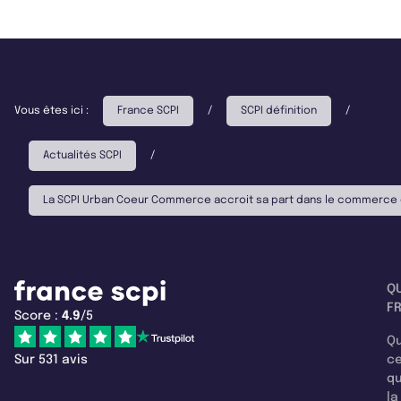
Vous êtes ici :
France SCPI
/
SCPI définition
/
Actualités SCPI
/
La SCPI Urban Coeur Commerce accroit sa part dans le commerce 
Q
F
Score :
4.9
/5
Qu
Sur 531 avis
c
q
la