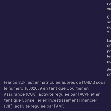
re
v
Qu
s
n
?
La
SC
p
le
nu
Av
SC
France SCPI est immatriculée auprès de l’ORIAS sous
le numéro 16002069 en tant que Courtier en
Assurance (COA), activité régulée par l’ACPR et en
tant que Conseiller en Investissement Financier
(CIF), activité régulée par l’AMF.