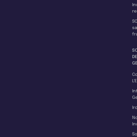
In
re
SC
s
fr
S
D
G
C
L'
In
Ge
Ir
N
In
So