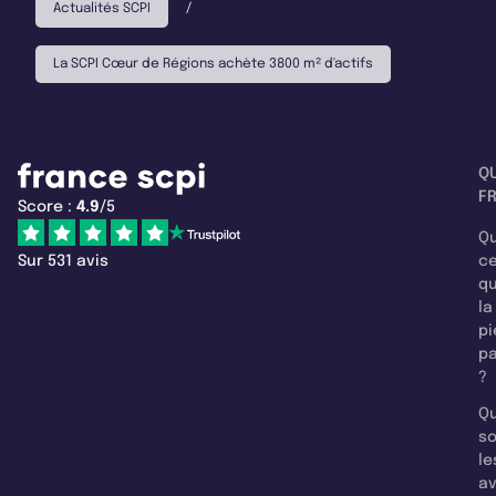
Actualités SCPI
/
La SCPI Cœur de Régions achète 3800 m² d'actifs
Q
F
Score :
4.9
/5
Qu
Sur 531 avis
c
q
la
pi
pa
?
Qu
so
le
a