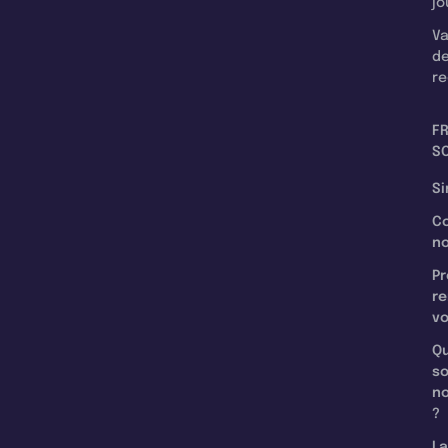
jo
Va
d
re
F
SC
Si
C
n
Pr
re
v
Qu
s
n
?
La