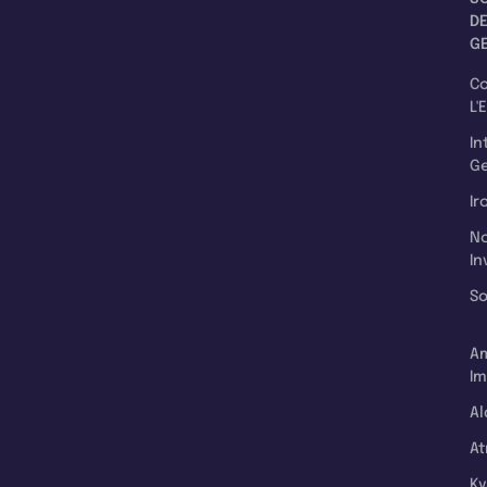
D
G
C
L'
In
Ge
Ir
N
In
So
A
Im
Al
A
K