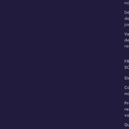
n
Dé
d
jo
Va
d
re
F
SC
Si
C
n
Pr
re
v
Qu