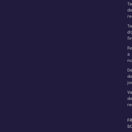
T
d
r
T
d'
fi
Re
à
n
Dé
d
jo
Va
d
re
F
SC