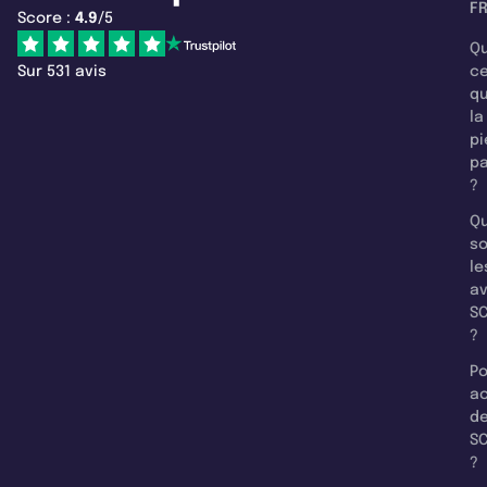
F
Score :
4.9
/5
Qu
Sur 531 avis
c
q
la
pi
pa
?
Qu
so
le
a
SC
?
Po
a
d
SC
?