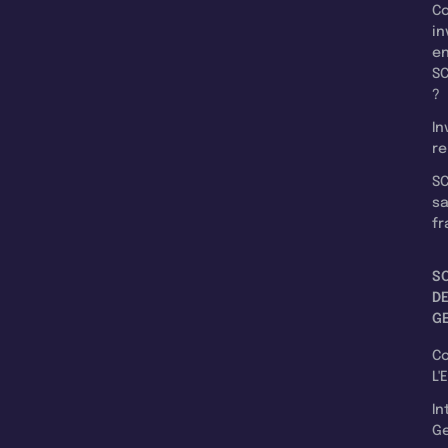
C
in
e
SC
?
In
re
SC
s
fr
S
D
G
C
L'
In
Ge