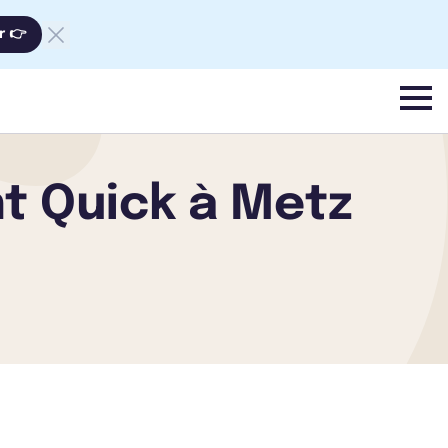
r 👉
menu
t Quick à Metz