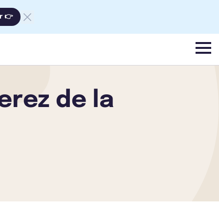
r 👉
menu
Jerez de la