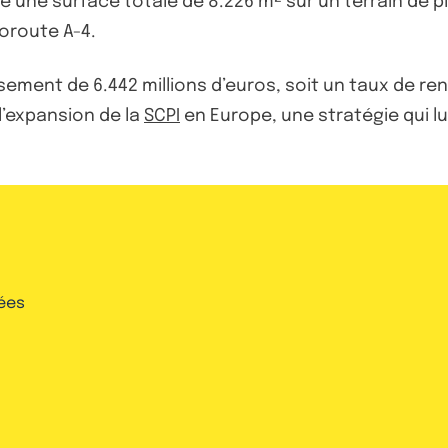
pe une surface totale de 8.226 m² sur un terrain de 
toroute A-4.
sement de 6.442 millions d’euros, soit un taux de re
 l’expansion de la
SCPI
en Europe, une stratégie qui l
ées