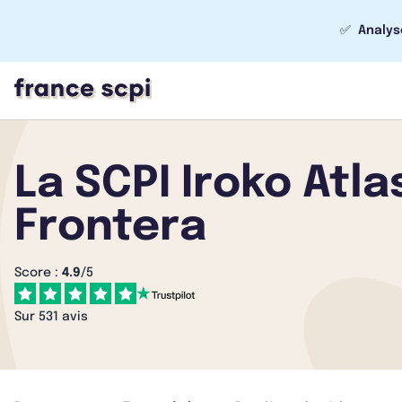
✅
Analys
La SCPI Iroko Atlas
Frontera
Score :
4.9
/5
Sur 531 avis