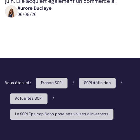
juin. Elle acquiert également un commerce à
Worcester, place une plateforme logisti...
Aurore Duclaye
06/08/26
Vous êtes ici :
France SCPI
/
SCPI définition
/
Actualités SCPI
/
La SCPI Epsicap Nano pose ses valises à Inverness