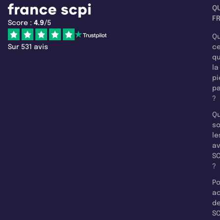
Q
F
Score :
4.9
/5
Qu
Sur 531 avis
c
q
la
pi
pa
?
Qu
so
le
a
SC
?
Po
a
d
SC