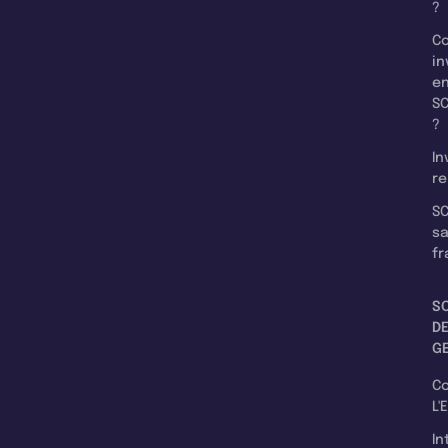
?
C
in
e
SC
?
In
re
SC
s
fr
S
D
G
C
L'
In