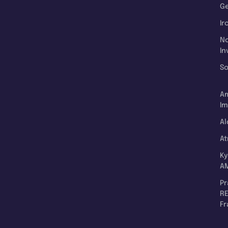
Ge
Ir
N
In
So
A
Im
Al
A
K
A
P
RE
F