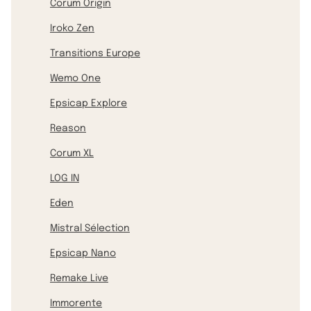
Corum Origin
Iroko Zen
Transitions Europe
Wemo One
Epsicap Explore
Reason
Corum XL
LOG IN
Eden
Mistral Sélection
Epsicap Nano
Remake Live
Immorente