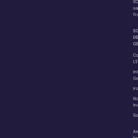
SC
s
fr
S
D
G
C
L'
In
Ge
Ir
N
In
So
A