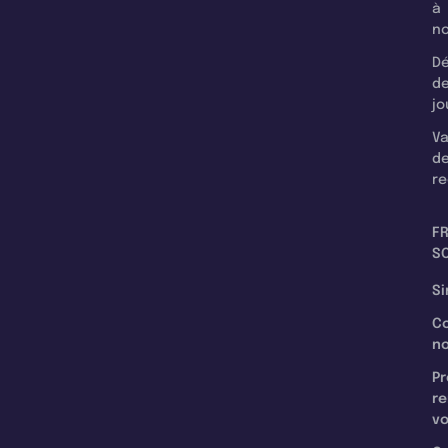
à
n
Dé
d
jo
Va
d
re
F
SC
Si
C
n
Pr
re
v