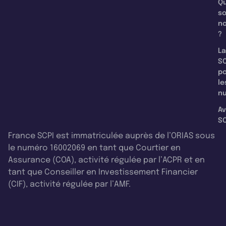
Qu
s
n
?
La
SC
p
le
nu
Av
SC
France SCPI est immatriculée auprès de l’ORIAS sous
le numéro 16002069 en tant que Courtier en
Assurance (COA), activité régulée par l’ACPR et en
tant que Conseiller en Investissement Financier
(CIF), activité régulée par l’AMF.