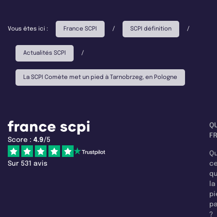
Vous êtes ici :
France SCPI
/
SCPI définition
/
Actualités SCPI
/
La SCPI Comète met un pied à Tarnobrzeg, en Pologne
Q
F
Score :
4.9
/5
Qu
Sur 531 avis
c
q
la
pi
pa
?