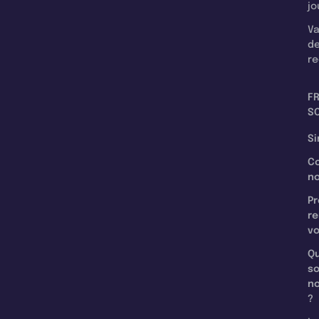
jo
Va
d
re
F
SC
Si
C
n
Pr
re
v
Qu
s
n
?