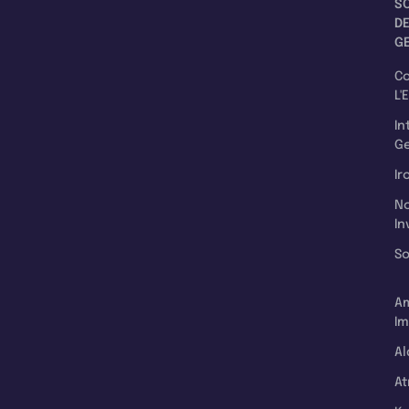
S
D
G
C
L'
In
Ge
Ir
N
In
So
A
Im
Al
A