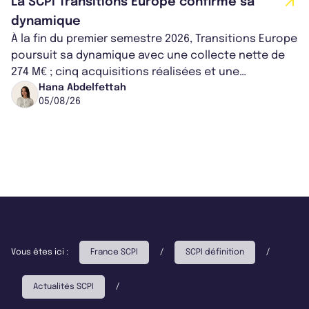
La SCPI Transitions Europe confirme sa
dynamique
À la fin du premier semestre 2026, Transitions Europe
poursuit sa dynamique avec une collecte nette de
274 M€ ; cinq acquisitions réalisées et une
capitalisation portée à 1,38 Md€....
Hana Abdelfettah
05/08/26
Vous êtes ici :
France SCPI
/
SCPI définition
/
Actualités SCPI
/