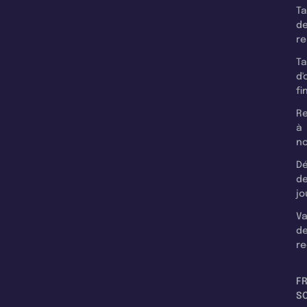
T
d
r
T
d'
fi
Re
à
n
Dé
d
jo
Va
d
re
F
SC