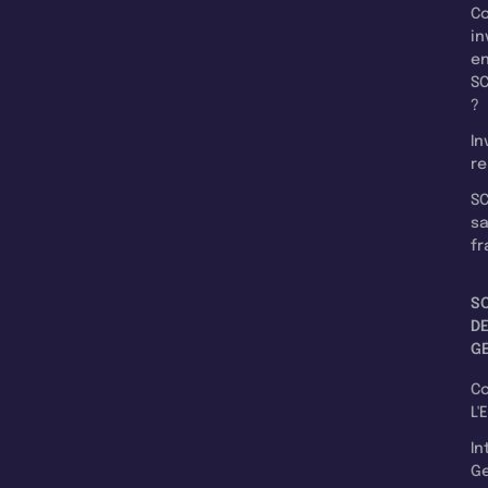
C
in
e
SC
?
In
re
SC
s
fr
S
D
G
C
L'
In
Ge