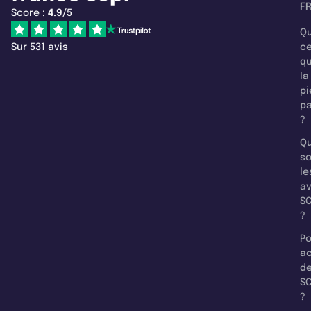
F
Score :
4.9
/5
Qu
Sur 531 avis
c
q
la
pi
pa
?
Qu
so
le
a
SC
?
Po
a
d
SC
?