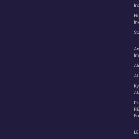
Ir
N
In
So
A
Im
Al
A
K
A
P
RE
F
LE