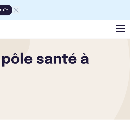
r 👉
menu
 pôle santé à