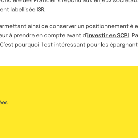
 Foncière des Praticiens répond aux enjeux sociétau
t labellisée ISR.
ui permettant ainsi de conserver un positionnement é
teur à prendre en compte avant d’
investir en SCPI
. P
C’est pourquoi il est intéressant pour les épargnants
ées