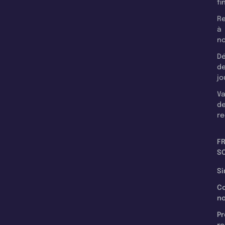
fi
Re
à
n
Dé
d
jo
Va
d
re
F
SC
Si
C
n
Pr