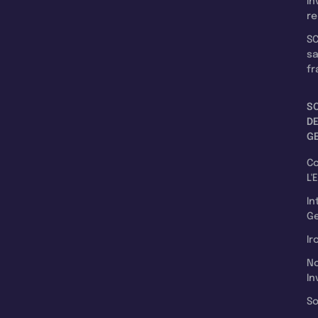
In
re
SC
s
fr
S
D
G
C
L'
In
Ge
Ir
N
In
So