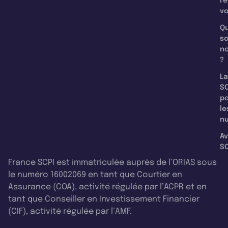
re
v
Qu
s
n
?
La
SC
p
le
nu
Av
SC
France SCPI est immatriculée auprès de l’ORIAS sous
le numéro 16002069 en tant que Courtier en
Assurance (COA), activité régulée par l’ACPR et en
tant que Conseiller en Investissement Financier
(CIF), activité régulée par l’AMF.