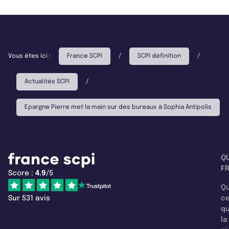
Vous êtes ici :
France SCPI
/
SCPI définition
/
Actualités SCPI
/
Epargne Pierre met la main sur des bureaux à Sophia Antipolis
Q
F
Score :
4.9
/5
Qu
Sur 531 avis
c
q
la