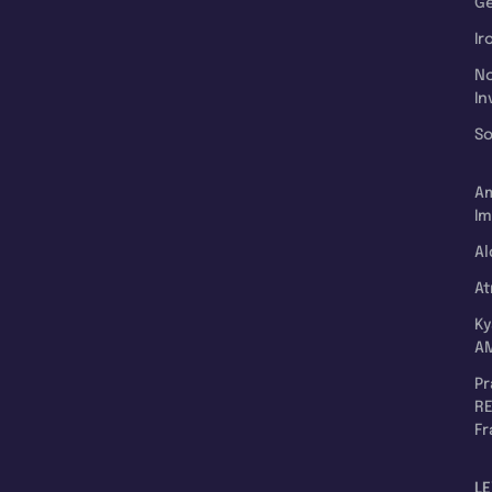
Ge
Ir
N
In
So
A
Im
Al
A
K
A
P
RE
F
LE