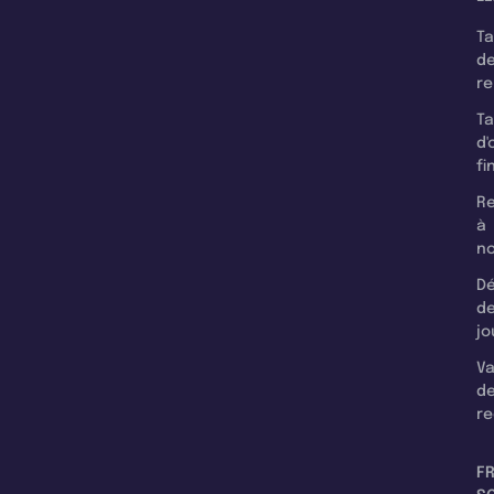
T
d
r
T
d'
fi
Re
à
n
Dé
d
jo
Va
d
re
F