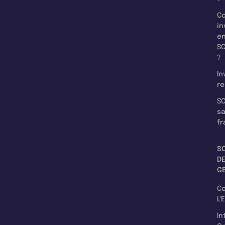
C
in
e
SC
?
In
re
SC
s
fr
S
D
G
C
L'
In