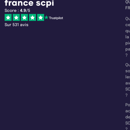
Q
F
Score :
4.9
/5
Qu
Sur 531 avis
c
q
la
pi
pa
?
Qu
so
le
a
SC
?
Po
a
d
SC
?