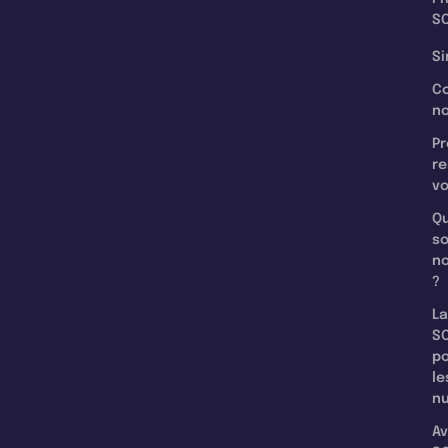
SC
Si
C
n
Pr
re
v
Qu
s
n
?
La
SC
p
le
nu
Av