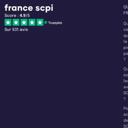
Q
F
Score :
4.9
/5
Qu
Sur 531 avis
c
q
la
pi
pa
?
Qu
so
le
a
SC
?
Po
a
d
SC