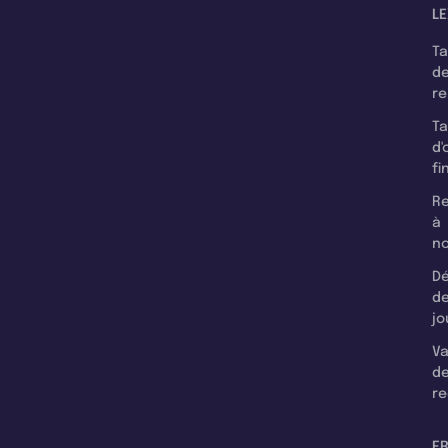
LE
T
d
r
T
d'
fi
Re
à
n
Dé
d
jo
Va
d
re
F