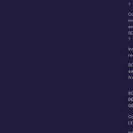
?
C
in
e
SC
?
In
re
SC
s
fr
S
D
G
C
L'
In