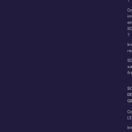
?
C
in
e
SC
?
In
re
SC
s
fr
S
D
G
C
L'
In