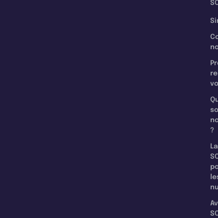
SC
Si
C
n
Pr
re
v
Qu
s
n
?
La
SC
p
le
nu
Av
SC