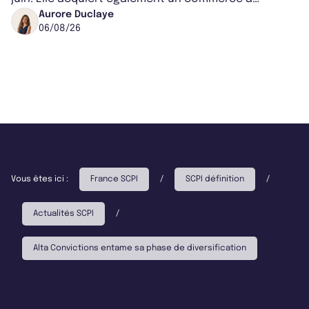
Worcester, place une plateforme logisti...
Aurore Duclaye
06/08/26
Vous êtes ici :
France SCPI
/
SCPI définition
/
Actualités SCPI
/
Alta Convictions entame sa phase de diversification