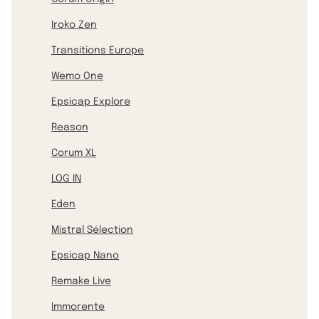
Iroko Zen
Transitions Europe
Wemo One
Epsicap Explore
Reason
Corum XL
LOG IN
Eden
Mistral Sélection
Epsicap Nano
Remake Live
Immorente