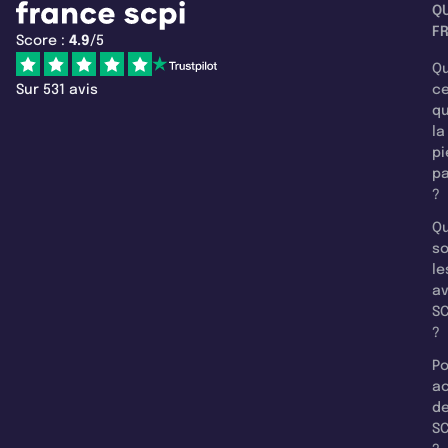
Q
F
Score :
4.9
/5
Qu
Sur 531 avis
c
q
la
pi
pa
?
Qu
so
le
a
SC
?
Po
a
d
SC