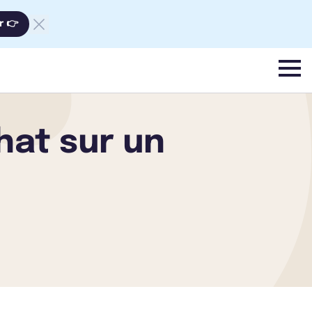
r 👉
menu
hat sur un