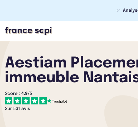
✅
Analys
Aestiam Placement
immeuble Nantai
Score :
4.9
/5
Sur 531 avis