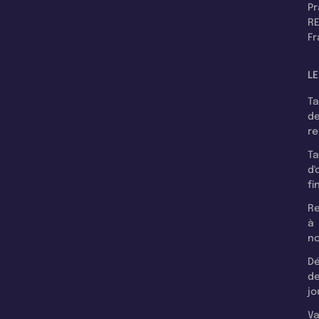
P
RE
F
LE
T
d
r
T
d'
fi
Re
à
n
Dé
d
jo
Va