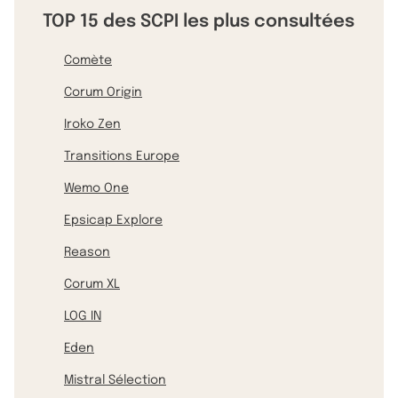
TOP 15 des SCPI les plus consultées
Comète
Corum Origin
Iroko Zen
Transitions Europe
Wemo One
Epsicap Explore
Reason
Corum XL
LOG IN
Eden
Mistral Sélection