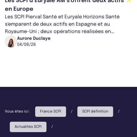
Les SCPI d’Euryale AM s’offrent deux actifs
en Europe
Les SCPI Pierval Santé et Euryale Horizons Santé
s'emparent de deux actifs en Espagne et au
Royaume-Uni ; deux opérations réalisées en
partenariat. Ces co-acquisitions permettent a...
Aurore Duclaye
04/08/26
Vous êtes ici :
France SCPI
/
SCPI définition
/
Actualités SCPI
/