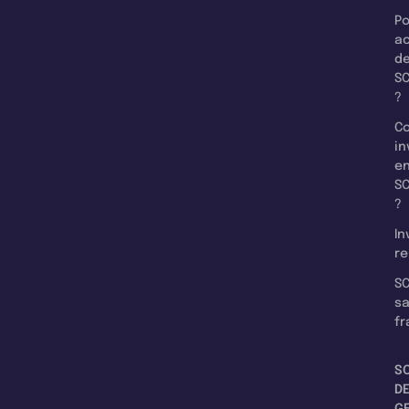
Po
a
d
SC
?
C
in
e
SC
?
In
re
SC
s
fr
S
D
G