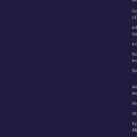
C
L'
In
Ge
Ir
N
In
So
A
Im
Al
A
K
A