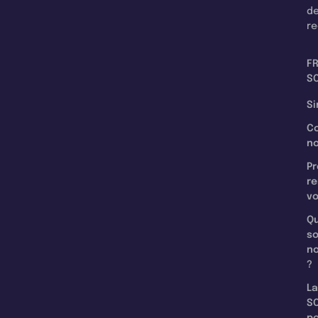
d
re
F
SC
Si
C
n
Pr
re
v
Qu
s
n
?
La
SC
p