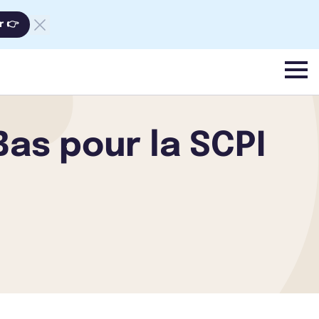
r 👉
menu
as pour la SCPI