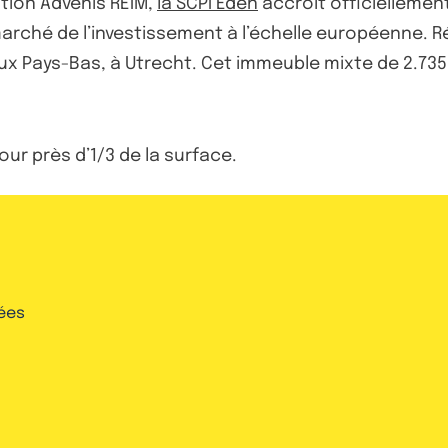
stion Advenis REIM,
la SCPI Eden
accroît officiellement
arché de l’investissement à l’échelle européenne. R
aux Pays-Bas, à Utrecht. Cet immeuble mixte de 2.735
ur près d’1/3 de la surface.
ées