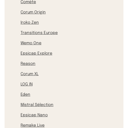
Comète
Corum Origin
Iroko Zen
Transitions Europe
Wemo One
Epsicap Explore
Reason
Corum XL
LOG IN
Eden
Mistral Sélection
Epsicap Nano
Remake Live