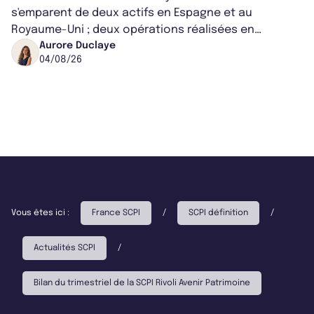
s'emparent de deux actifs en Espagne et au
Royaume-Uni ; deux opérations réalisées en
partenariat. Ces co-acquisitions permettent a...
Aurore Duclaye
04/08/26
Vous êtes ici :
France SCPI
/
SCPI définition
/
Actualités SCPI
/
Bilan du trimestriel de la SCPI Rivoli Avenir Patrimoine