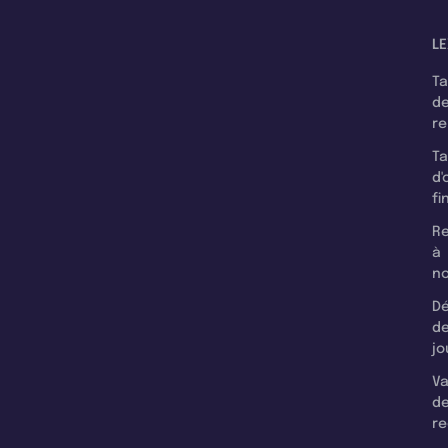
LE
T
d
r
T
d'
fi
Re
à
n
Dé
d
jo
Va
d
re