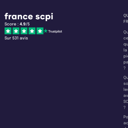
Q
F
Score :
4.9
/5
Qu
Sur 531 avis
c
q
la
pi
pa
?
Qu
so
le
a
SC
?
Po
a