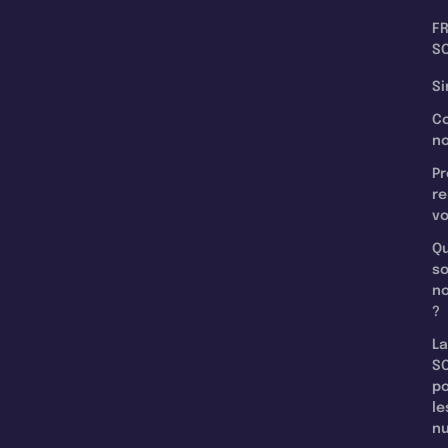
F
SC
Si
C
n
Pr
re
v
Qu
s
n
?
La
SC
p
le
nu