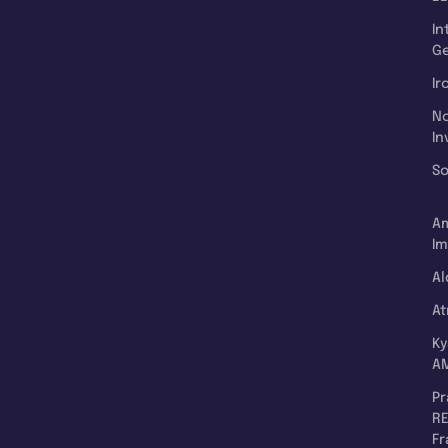
In
Ge
Ir
N
In
So
A
Im
Al
A
K
A
P
RE
F