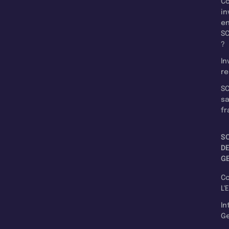
C
in
e
SC
?
In
re
SC
s
fr
S
D
G
C
L'
In
Ge