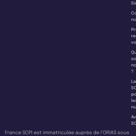
Si
C
n
Pr
re
v
Qu
s
n
?
La
SC
p
le
nu
Av
SC
France SCPI est immatriculée auprès de l’ORIAS sous