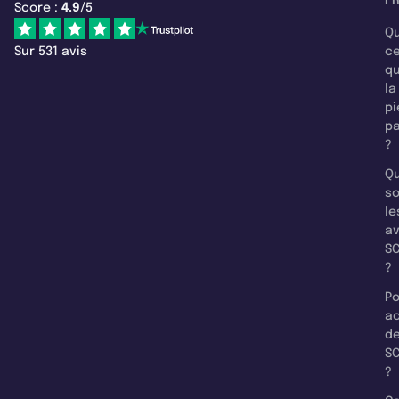
Score :
4.9
/5
Qu
Sur 531 avis
c
q
la
pi
pa
?
Qu
so
le
a
SC
?
Po
a
d
SC
?