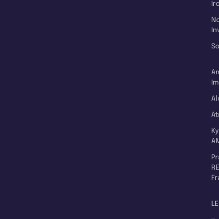
Ir
N
In
So
A
Im
Al
A
K
A
P
RE
F
LE