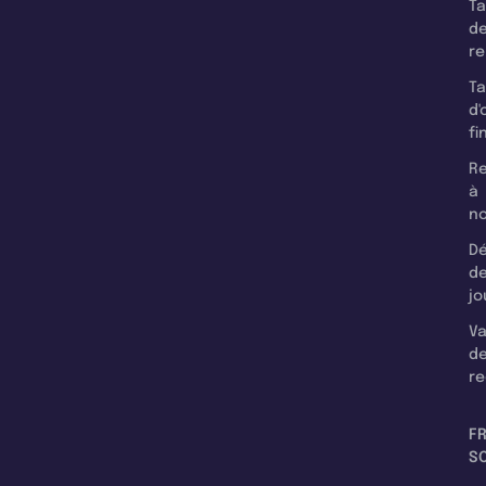
T
d
r
T
d'
fi
Re
à
n
Dé
d
jo
Va
d
re
F
SC