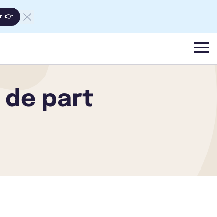
r 👉
menu
 de part