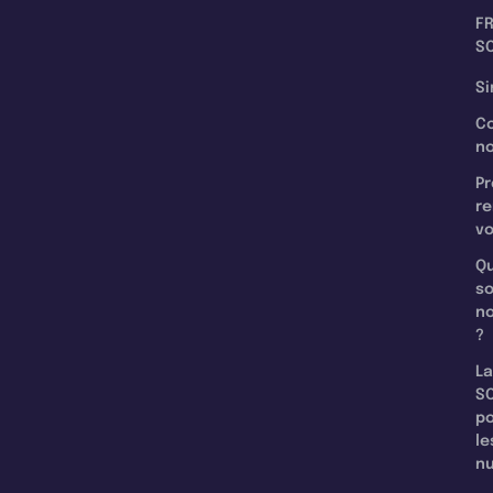
F
SC
Si
C
n
Pr
re
v
Qu
s
n
?
La
SC
p
le
nu