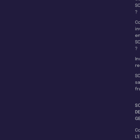
SC
?
C
in
e
SC
?
In
re
SC
s
fr
S
D
G
C
L'