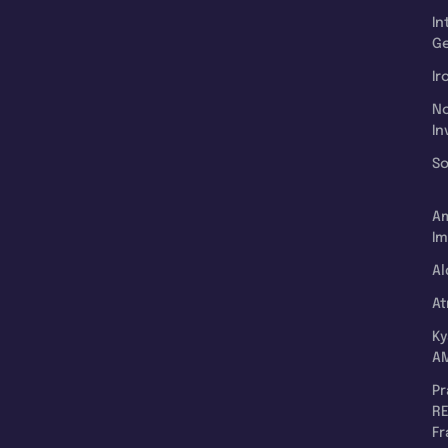
In
Ge
Ir
N
In
So
A
Im
Al
A
K
A
P
RE
F