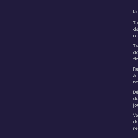
LE
T
d
r
T
d'
fi
Re
à
n
Dé
d
jo
Va
d
re