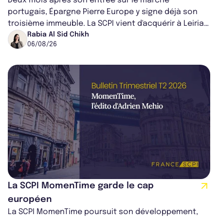
Deux mois après son entrée sur le marché
portugais, Épargne Pierre Europe y signe déjà son
troisième immeuble. La SCPI vient d'acquérir à Leiria,
dans le centre du pays, un établis...
Rabia Al Sid Chikh
06/08/26
La SCPI MomenTime garde le cap
européen
La SCPI MomenTime poursuit son développement,