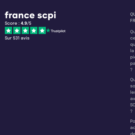
Q
F
Score :
4.9
/5
Qu
Sur 531 avis
c
q
la
pi
pa
?
Qu
so
le
a
SC
?
Po
a
d