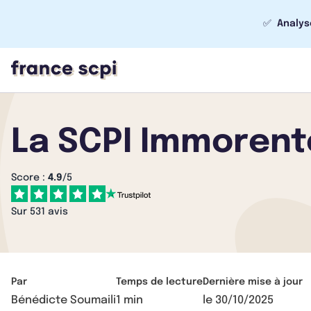
✅
Analys
La SCPI Immorente
Score :
4.9
/5
Sur 531 avis
Par
Temps de lecture
Dernière mise à jour
Bénédicte Soumaili
1 min
le
30/10/2025