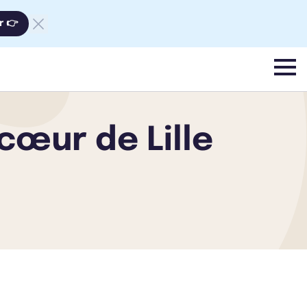
r 👉
menu
cœur de Lille