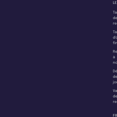
LE
T
d
r
T
d'
fi
Re
à
n
Dé
d
jo
Va
d
re
F