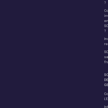
?
C
in
e
SC
?
In
re
SC
s
fr
S
D
G
C
L'
In