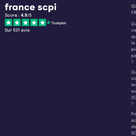
Q
F
Score :
4.9
/5
Qu
Sur 531 avis
c
q
la
pi
pa
?
Qu
so
le
a
SC
?
Po
a
d
SC