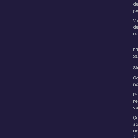
d
jo
Va
d
re
F
SC
Si
C
n
Pr
re
v
Qu
s
n
?