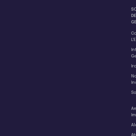
S
D
G
C
L'
In
Ge
Ir
N
In
So
A
Im
Al
A