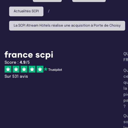
Actualités SCPI
/
La SCPI Atream Hôtels réalise une acquisition à Porte de Choisy
Q
F
Score :
4.9
/5
Qu
Sur 531 avis
c
q
la
pi
pa
?
Qu
so
le