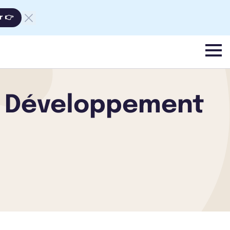
r 👉
menu
ce Développement