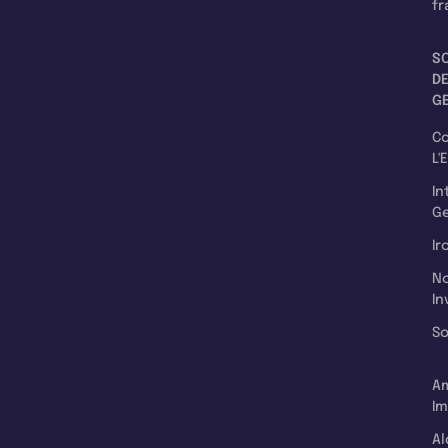
fr
S
D
G
C
L'
In
Ge
Ir
N
In
So
A
Im
Al