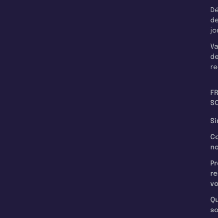
Dé
d
jo
Va
d
re
F
SC
Si
C
n
Pr
re
v
Qu
s