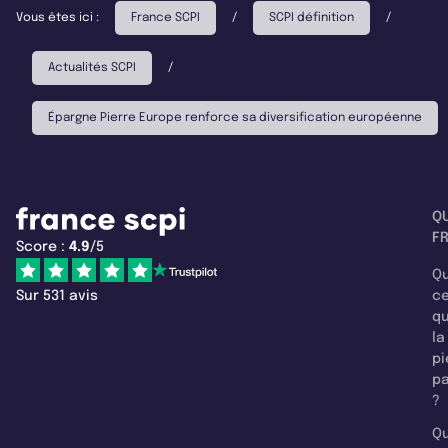
Vous êtes ici :
France SCPI
/
SCPI définition
/
Actualités SCPI
/
Épargne Pierre Europe renforce sa diversification européenne
Q
F
Score :
4.9
/5
Qu
Sur 531 avis
c
q
la
pi
pa
?
Qu