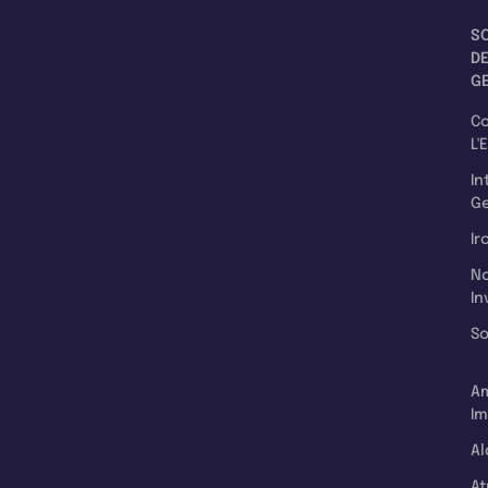
S
D
G
C
L'
In
Ge
Ir
N
In
So
A
Im
Al
A