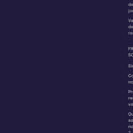
d
jo
Va
d
re
F
SC
Si
C
n
Pr
re
v
Qu
s
n
?