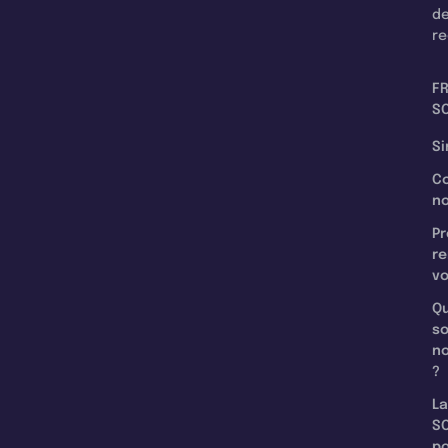
d
re
F
SC
Si
C
n
Pr
re
v
Qu
s
n
?
La
SC
p