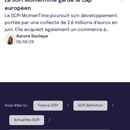
La SCPI MomenTime garde le cap
européen
La SCPI MomenTime poursuit son développement,
portée par une collecte de 2,6 millions d’euros en
juin. Elle acquiert également un commerce à
Worcester, place une plateforme logisti...
Aurore Duclaye
06/08/26
Vous êtes ici :
France SCPI
/
SCPI définition
/
Actualités SCPI
/