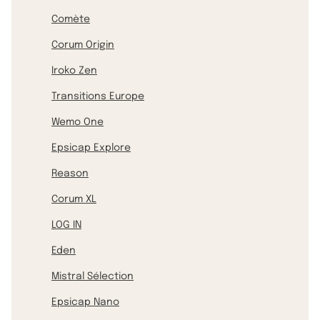
Comète
Corum Origin
Iroko Zen
Transitions Europe
Wemo One
Epsicap Explore
Reason
Corum XL
LOG IN
Eden
Mistral Sélection
Epsicap Nano