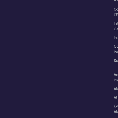
C
L'
In
Ge
Ir
N
In
So
A
Im
Al
A
K
A