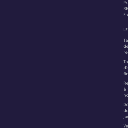
P
RE
F
LE
T
d
r
T
d'
fi
Re
à
n
Dé
d
jo
Va