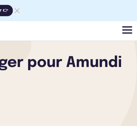
r 👉
menu
ager pour Amundi