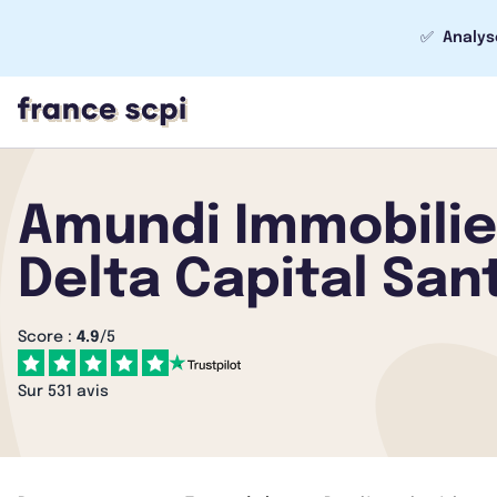
✅
Analys
Amundi Immobilie
Delta Capital San
Score :
4.9
/5
Sur 531 avis