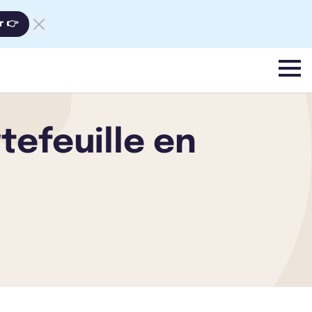
r 👉
menu
tefeuille en