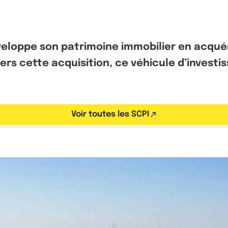
développe son patrimoine immobilier en acqué
ers cette acquisition, ce véhicule d’invest
Voir toutes les SCPI