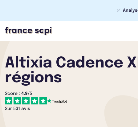
✅
Analys
Altixia Cadence X
régions
Score :
4.9
/5
Sur 531 avis