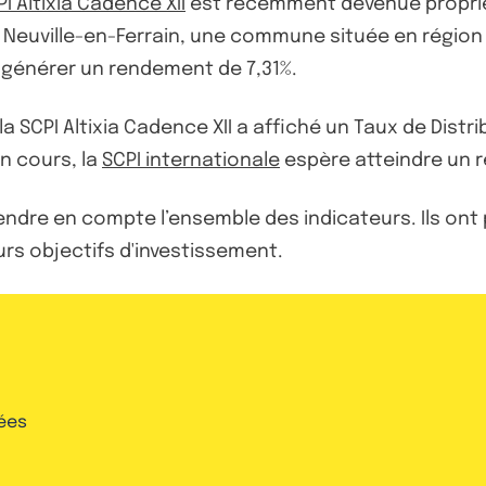
I Altixia Cadence XII
est récemment devenue propriét
 à Neuville-en-Ferrain, une commune située en régio
it générer un rendement de 7,31%.
 la SCPI Altixia Cadence XII a affiché un Taux de Distr
en cours, la
SCPI internationale
espère atteindre un 
ndre en compte l’ensemble des indicateurs. Ils ont par 
urs objectifs d'investissement.
ées