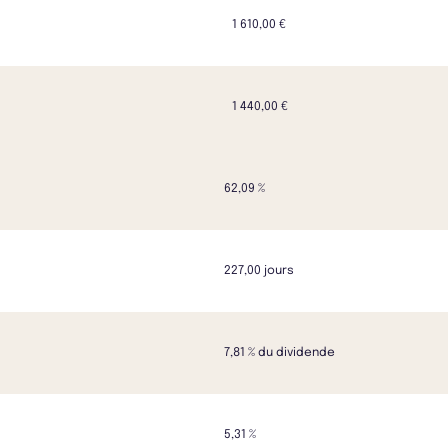
1 610,00 €
1 440,00 €
62,09 %
227,00 jours
7,81 % du dividende
5,31 %