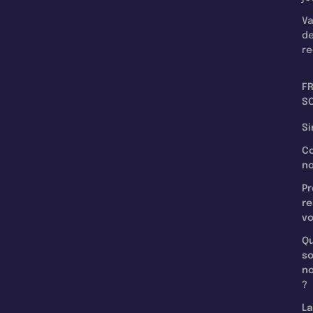
Va
d
re
F
SC
Si
C
n
Pr
re
v
Qu
s
n
?
La