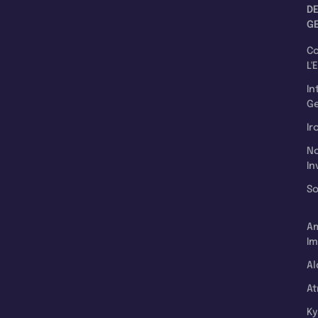
D
G
C
L'
In
Ge
Ir
N
In
So
A
Im
Al
A
K