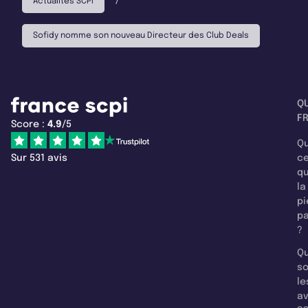
Actualités SCPI
/
Sofidy nomme son nouveau Directeur des Club Deals
Q
F
Score :
4.9
/5
Qu
Sur 531 avis
c
q
la
pi
pa
?
Qu
so
le
a