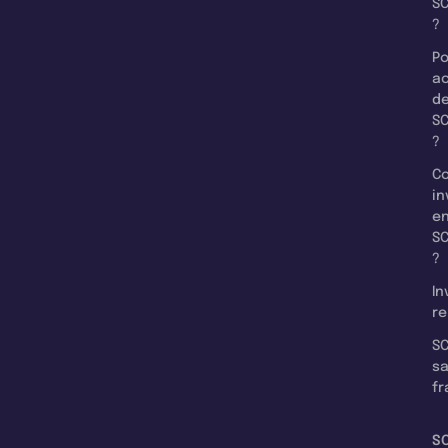
SC
?
Po
a
d
SC
?
C
in
e
SC
?
In
re
SC
s
fr
S