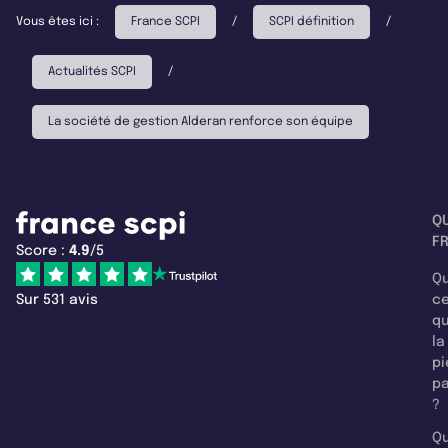
Vous êtes ici :
France SCPI
/
SCPI définition
/
Actualités SCPI
/
La société de gestion Alderan renforce son équipe
Q
F
Score :
4.9
/5
Qu
Sur 531 avis
c
q
la
pi
pa
?
Qu