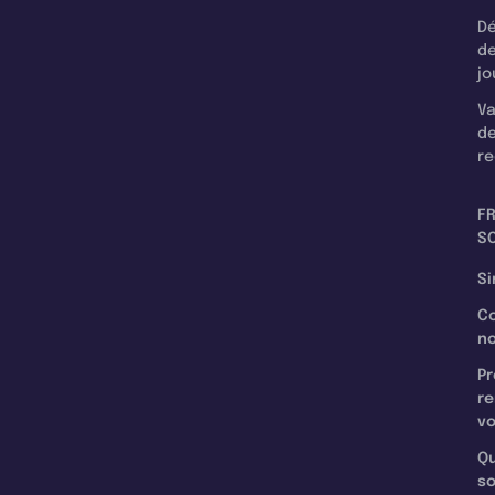
Dé
d
jo
Va
d
re
F
SC
Si
C
n
Pr
re
v
Qu
s