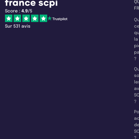
Q
F
Score :
4.9
/5
Qu
Sur 531 avis
c
q
la
pi
pa
?
Qu
so
le
a
SC
?
Po
a
d
SC
?