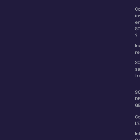
C
in
e
SC
?
In
re
SC
s
fr
S
D
G
C
L'
In