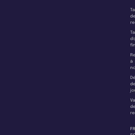
T
d
r
T
d'
fi
Re
à
n
Dé
d
jo
Va
d
re
F