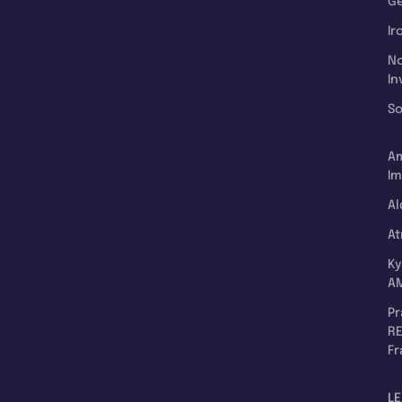
Ge
Ir
N
In
So
A
Im
Al
A
K
A
P
RE
F
LE