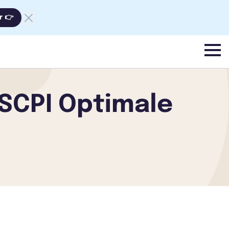
r 👉
menu
 SCPI Optimale