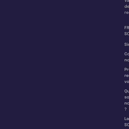
Va
d
re
F
SC
Si
C
n
Pr
re
v
Qu
s
n
?
La
SC