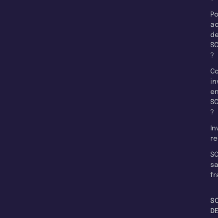
Po
a
d
SC
?
C
in
e
SC
?
In
re
SC
s
fr
S
D