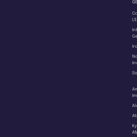
G
C
L'
In
Ge
Ir
N
In
So
A
Im
Al
A
K
A