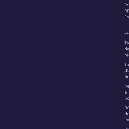
P
RE
F
LE
T
d
r
T
d'
fi
Re
à
n
Dé
d
jo