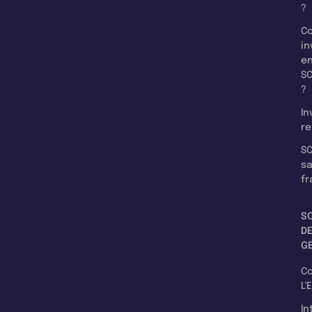
?
C
in
e
SC
?
In
re
SC
s
fr
S
D
G
C
L'
In