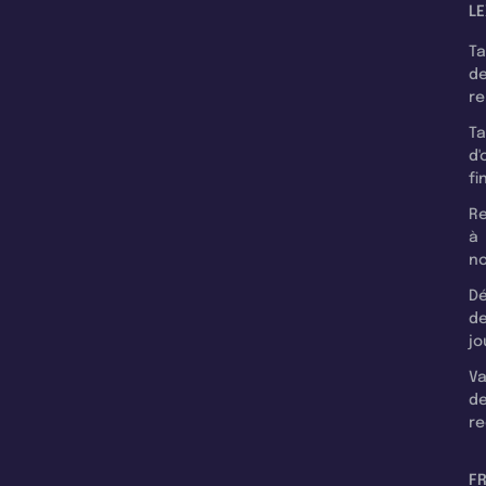
LE
T
d
r
T
d'
fi
Re
à
n
Dé
d
jo
Va
d
re
F