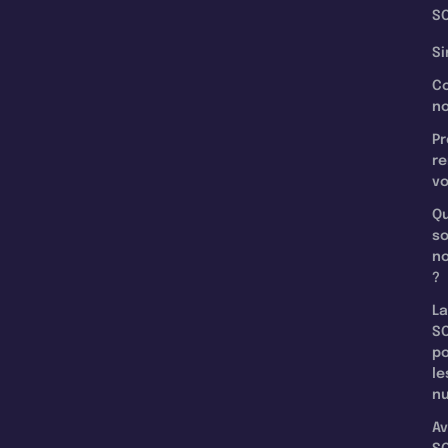
SC
Si
C
n
Pr
re
v
Qu
s
n
?
La
SC
p
le
nu
Av