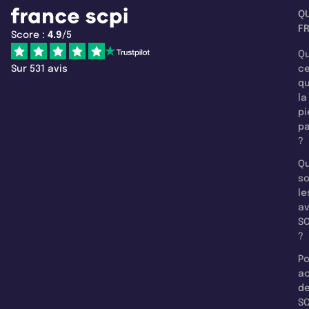
Q
F
Score :
4.9
/5
Qu
Sur 531 avis
c
q
la
pi
pa
?
Qu
so
le
a
SC
?
Po
a
d
SC