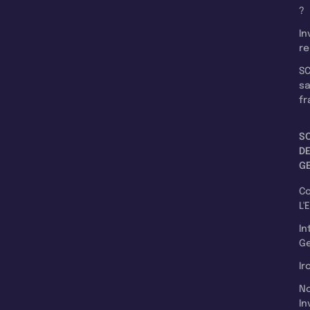
?
In
re
SC
s
fr
S
D
G
C
L'
In
Ge
Ir
N
In