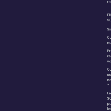
re
F
SC
Si
C
n
Pr
re
v
Qu
s
n
?
La
SC
p
le