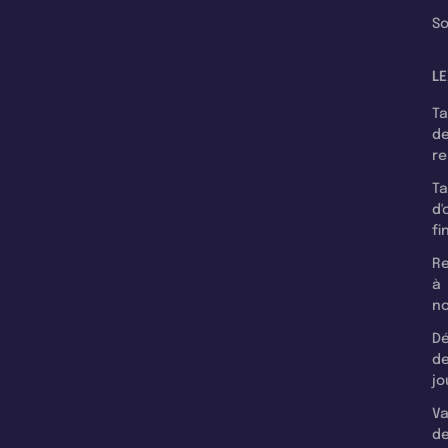
So
LE
T
d
r
T
d'
fi
Re
à
n
Dé
d
jo
Va
d