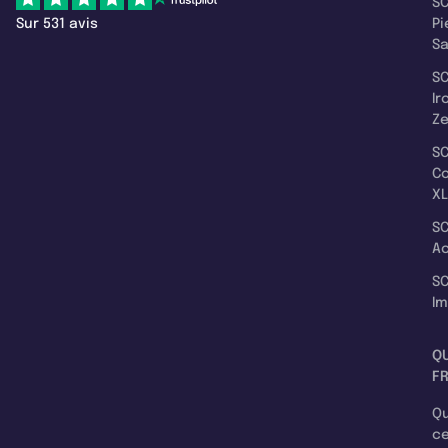
SC
Sur 531 avis
Pi
S
SC
Ir
Z
SC
C
XL
SC
A
SC
I
Q
F
Qu
c