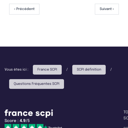
« Précédent
Suivant »
Vous êtes ici :
France SCPI
/
SCPI définition
/
Questions Fréquentes SCPI
T
SC
Score :
4.9
/5