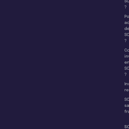
SC
?
Po
a
d
SC
?
C
in
e
SC
?
In
re
SC
s
fr
S