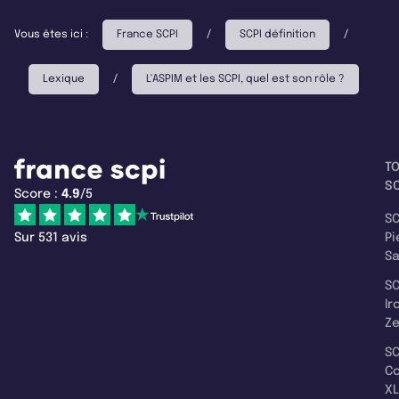
Vous êtes ici :
France SCPI
/
SCPI définition
/
Lexique
/
L'ASPIM et les SCPI, quel est son rôle ?
T
SC
Score :
4.9
/5
SC
Sur 531 avis
Pi
S
SC
Ir
Z
SC
C
XL