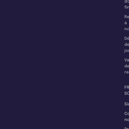
d'
fi
Re
à
n
Dé
d
jo
Va
d
re
F
SC
Si
C
n