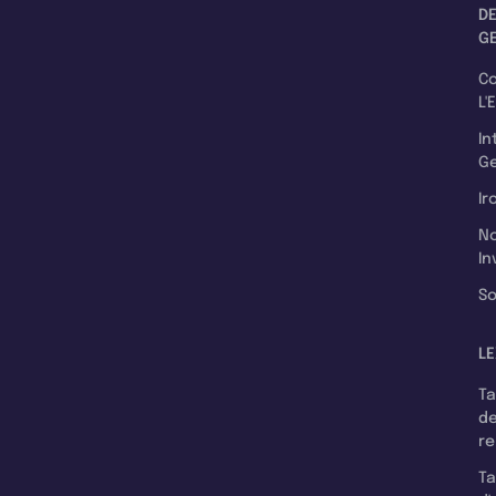
D
G
C
L'
In
Ge
Ir
N
In
So
LE
T
d
r
T