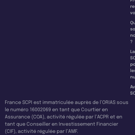
Pr
re
v
Qu
s
n
?
La
SC
p
le
nu
Av
SC
France SCPI est immatriculée auprès de l’ORIAS sous
le numéro 16002069 en tant que Courtier en
Assurance (COA), activité régulée par l’ACPR et en
tant que Conseiller en Investissement Financier
(CIF), activité régulée par l’AMF.