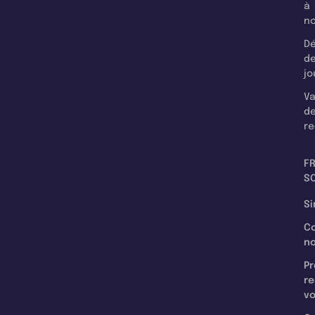
à
n
Dé
d
jo
Va
d
re
F
SC
Si
C
n
Pr
re
v