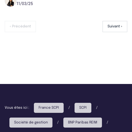
11/03/25
« Précédent
Suivant »
Vous êtes ici :
France SCPI
/
SCPI
/
Société de gestion
/
BNP Paribas REIM
/