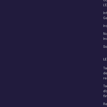
C
L'
In
Ge
Ir
N
In
So
LE
T
d
r
T
d'
fi
Re