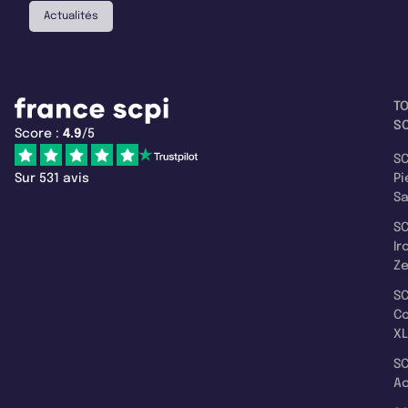
Actualités
T
SC
Score :
4.9
/5
SC
Sur 531 avis
Pi
S
SC
Ir
Z
SC
C
XL
SC
A