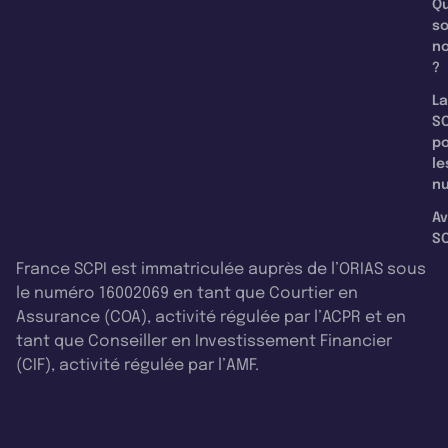
Qu
s
n
?
La
SC
p
le
nu
Av
SC
France SCPI est immatriculée auprès de l’ORIAS sous
le numéro 16002069 en tant que Courtier en
Assurance (COA), activité régulée par l’ACPR et en
tant que Conseiller en Investissement Financier
(CIF), activité régulée par l’AMF.