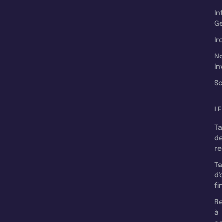
In
Ge
Ir
N
In
So
LE
T
d
r
T
d'
fi
Re
à