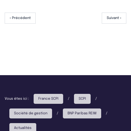
« Précédent
Suivant »
Vous êtes ici :
France SCPI
/
SCPI
/
Société de gestion
/
BNP Paribas REIM
/
Actualités