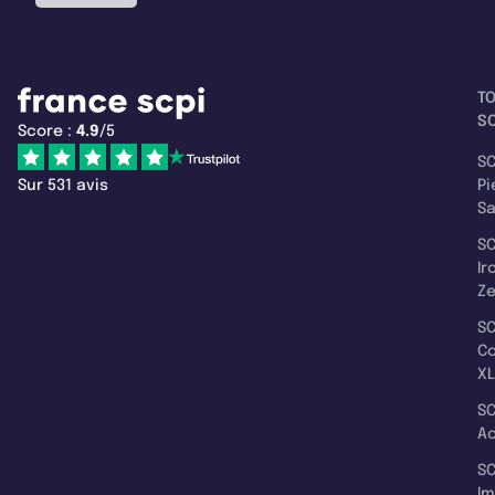
T
SC
Score :
4.9
/5
SC
Sur 531 avis
Pi
S
SC
Ir
Z
SC
C
XL
SC
A
SC
I