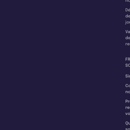
n
Dé
d
jo
Va
d
re
F
SC
Si
C
n
Pr
re
v
Qu
s