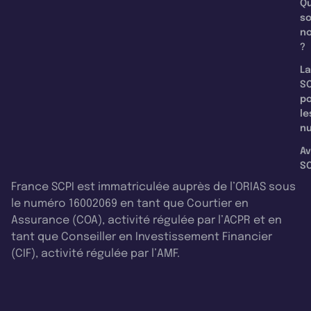
Qu
s
n
?
La
SC
p
le
nu
Av
SC
France SCPI est immatriculée auprès de l’ORIAS sous
le numéro 16002069 en tant que Courtier en
Assurance (COA), activité régulée par l’ACPR et en
tant que Conseiller en Investissement Financier
(CIF), activité régulée par l’AMF.