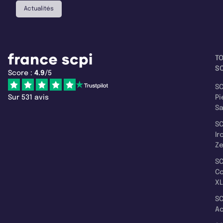
Actualités
T
SC
Score :
4.9
/5
SC
Sur 531 avis
Pi
S
SC
Ir
Z
SC
C
XL
SC
A