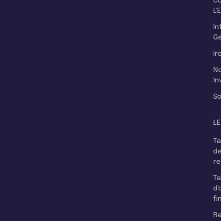
C
L'
In
Ge
Ir
N
In
So
LE
T
d
r
T
d'
fi
Re