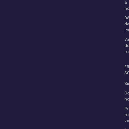
à
n
Dé
d
jo
Va
d
re
F
SC
Si
C
n
Pr
re
v